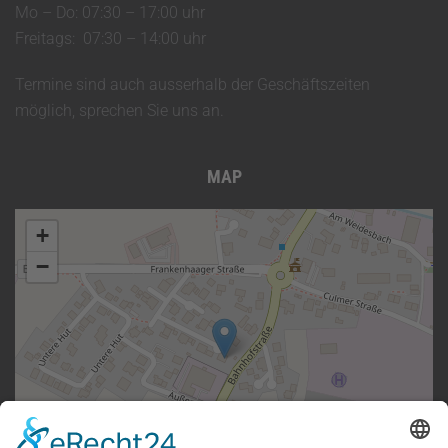
Mo – Do: 07:30 – 17:00 uhr
Freitags: 07:30 – 14:00 uhr
Termine sind auch ausserhalb der Geschäftszeiten
möglich, sprechen Sie uns an.
MAP
+
−