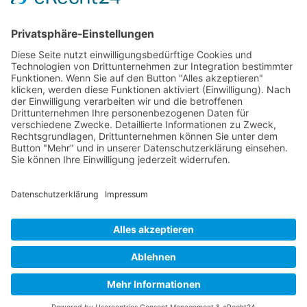
Leaflet
|
©
OpenStreetMap
Datenschutz
Impressum
Copyright © 2025 - P.T.T. Planung und Technik Tröger
created by
redcat DESIGNGROUP
Bayreuth
Kulmbach